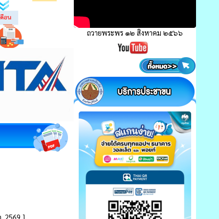
ถวายพระพร ๑๒ สิงหาคม ๒๕๖๖