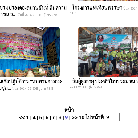
บรมปรองดองสมานฉันท์ คืนความ
โครงการแห่เทียนพรรษา
[วันที่ 2014
าชน ว...
1105]
[วันที่ 2014-08-08][ผู้อ่าน 956]
เชิงปฎิบัติการ "ทบทวนการกระ
วันผู้สูงอายุ ประจำปีงบประมาณ
ชุม...
2014-04-16][ผู้อ่าน 826]
[วันที่ 2014-05-20][ผู้อ่าน 933]
หน้า
<<
1
|
4
|
5
|
6
|
7
|
8
|
9
|
>>
10
ไปหน้าที่